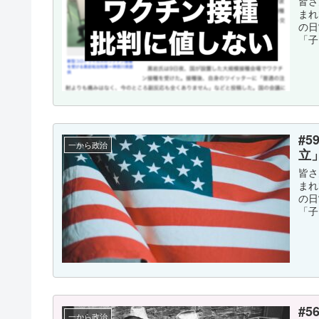
皆さ
まれ
の日
「子
#
一から政治
立
皆さ
まれ
の日
「子
#
一から政治