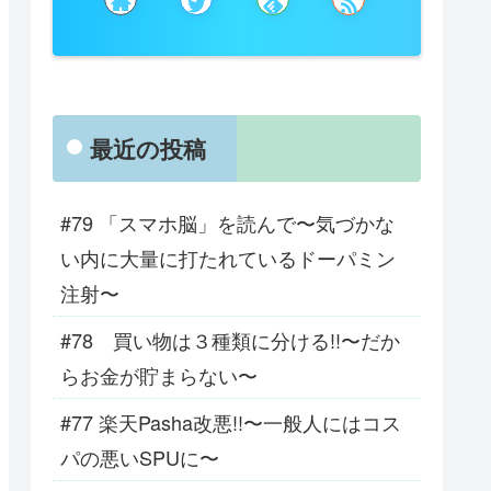
最近の投稿
#79 「スマホ脳」を読んで〜気づかな
い内に大量に打たれているドーパミン
注射〜
#78 買い物は３種類に分ける!!〜だか
らお金が貯まらない〜
#77 楽天Pasha改悪!!〜一般人にはコス
パの悪いSPUに〜