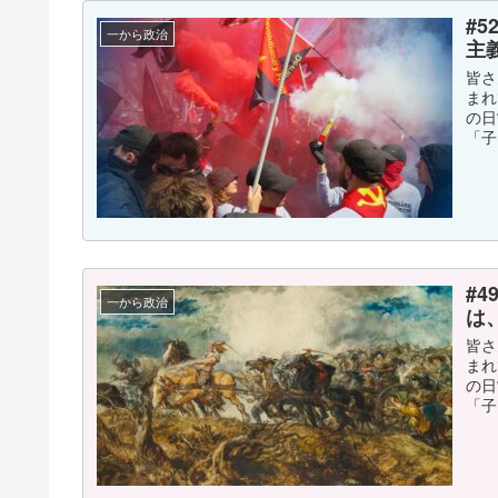
#
一から政治
主
皆さ
まれ
の日
「子
#
一から政治
は
皆さ
まれ
の日
「子