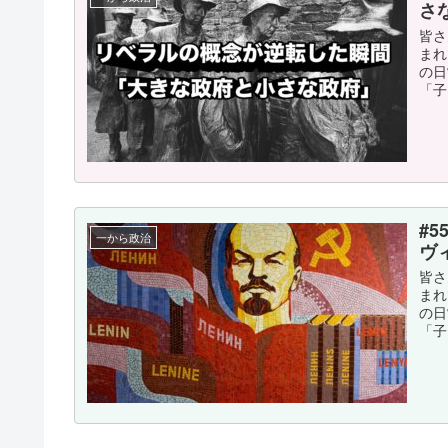
さ
皆さ
まれ
の日
「子
#
一から政治
ヴ
皆さ
まれ
の日
「子