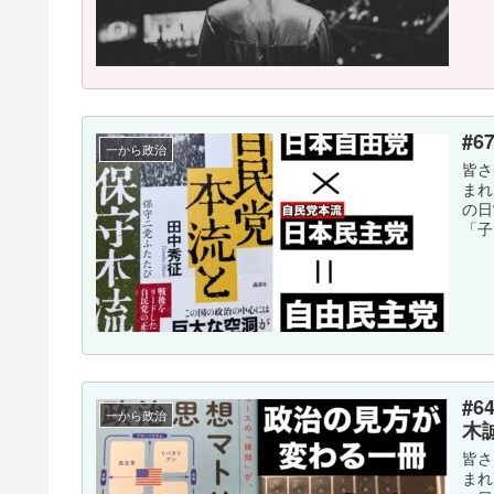
#
一から政治
皆さ
まれ
の日
「子
#
一から政治
木
皆さ
まれ