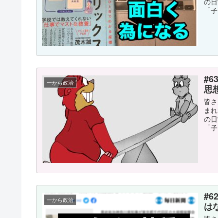
の日
「子
#
一から政治
思
皆さ
まれ
の日
「子
#
一から政治
はな