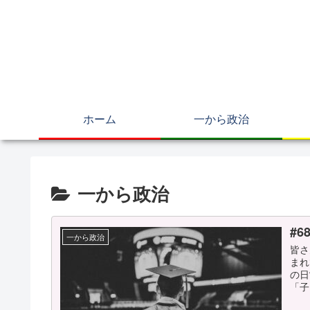
ホーム
一から政治
一から政治
#
一から政治
皆さ
まれ
の日
「子