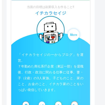
当面の目標は副業収入を作ること‼︎
イチカラセイジ
More
「イチカラセイジの一からブログ」を運
営。
７年勤めた商社系IT企業（東証一部）を退職
後、行政・政治に関わる仕事に従事。妻・
子（2歳）の3人家族。子どものこと、家の
こと、お金のこと、イチカラ家のことをい
っぱい発信していきます。