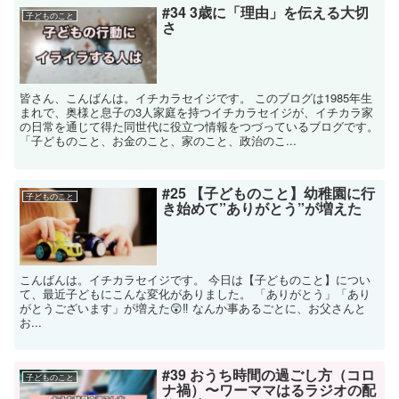
#34 3歳に「理由」を伝える大切
子どものこと
さ
皆さん、こんばんは。イチカラセイジです。 このブログは1985年生
まれで、奥様と息子の3人家庭を持つイチカラセイジが、イチカラ家
の日常を通じて得た同世代に役立つ情報をつづっているブログです。
「子どものこと、お金のこと、家のこと、政治のこ...
#25 【子どものこと】幼稚園に行
子どものこと
き始めて”ありがとう”が増えた
こんばんは。イチカラセイジです。 今日は【子どものこと】につい
て、最近子どもにこんな変化がありました。 「ありがとう」「あり
がとうございます」が増えた😲‼️ なんか事あるごとに、お父さんと
お...
#39 おうち時間の過ごし方（コロ
子どものこと
ナ禍）〜ワーママはるラジオの配