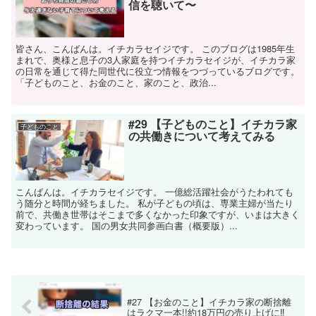
信を聴いて〜
皆さん、こんばんは。イチカラセイジです。 このブログは1985年生
まれで、奥様と息子の3人家庭を持つイチカラセイジが、イチカラ家
の日常を通じて得た同世代に役立つ情報をつづっているブログです。
「子どものこと、お金のこと、家のこと、政治...
#29 【子どものこと】イチカラ家
子どものこと
の共働きについて考えてみる
こんばんは。イチカラセイジです。 一億総活躍社会がうたわれても
う随分と時間が経ちました。 私が子どもの頃は、専業主婦が当たり
前で、共働き世帯はそこまで多くなかった印象ですが、いまは大きく
変わっています。 国の男女共同参画白書（概要版）...
#27 【お金のこと】イチカラ家の断捨離
はラクマ一本!!約18万円の売り上げに‼︎